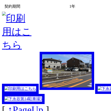
契約期間
1年
[
↑PageUp
]